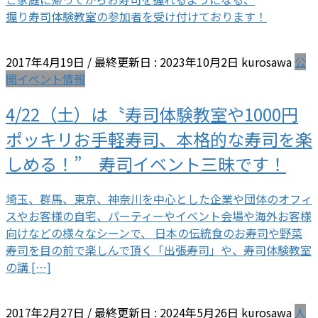
握り寿司体験教室の参加者を受け付けております！
2017年4月19日
/ 最終更新日 :
2023年10月2日
kurosawa
公
開イベント情報
4/22（土）は〝寿司体験教室や1000円
ポッキリお手軽寿司、本格的な寿司を楽
しめる！” 寿司イベント三昧です！
埼玉、群馬、東京、神奈川を中心とした企業や団体のオフィ
スやお客様の自宅、パーティーやイベント会場や海外お客様
向けなどの様々なシーンで、 日本の伝統食のお寿司や野菜
寿司を目の前で楽しんで頂く「出張寿司」や、寿司体験教室
の講 […]
2017年2月27日
/ 最終更新日 :
2024年5月26日
kurosawa
人