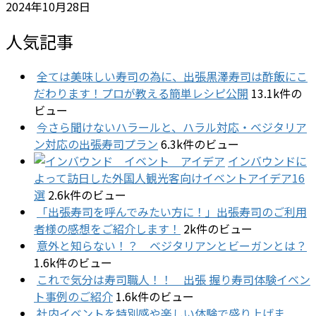
2024年10月28日
人気記事
全ては美味しい寿司の為に、出張黒澤寿司は酢飯にこ
だわります！プロが教える簡単レシピ公開
13.1k件の
ビュー
今さら聞けないハラールと、ハラル対応・ベジタリア
ン対応の出張寿司プラン
6.3k件のビュー
インバウンドに
よって訪日した外国人観光客向けイベントアイデア16
選
2.6k件のビュー
「出張寿司を呼んでみたい方に！」出張寿司のご利用
者様の感想をご紹介します！
2k件のビュー
意外と知らない！？ ベジタリアンとビーガンとは？
1.6k件のビュー
これで気分は寿司職人！！ 出張 握り寿司体験イベン
ト事例のご紹介
1.6k件のビュー
社内イベントを特別感や楽しい体験で盛り上げま