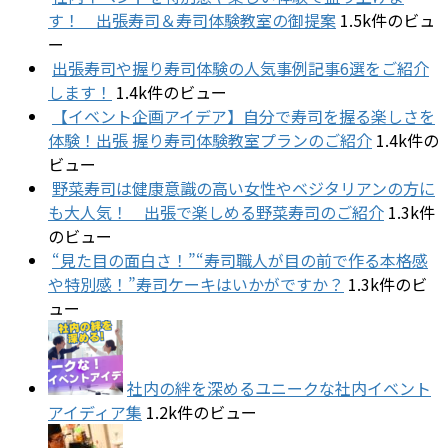
す！ 出張寿司＆寿司体験教室の御提案
1.5k件のビュ
ー
出張寿司や握り寿司体験の人気事例記事6選をご紹介
します！
1.4k件のビュー
【イベント企画アイデア】自分で寿司を握る楽しさを
体験！出張 握り寿司体験教室プランのご紹介
1.4k件の
ビュー
野菜寿司は健康意識の高い女性やベジタリアンの方に
も大人気！ 出張で楽しめる野菜寿司のご紹介
1.3k件
のビュー
“見た目の面白さ！”“寿司職人が目の前で作る本格感
や特別感！”寿司ケーキはいかがですか？
1.3k件のビ
ュー
社内の絆を深めるユニークな社内イベント
アイディア集
1.2k件のビュー