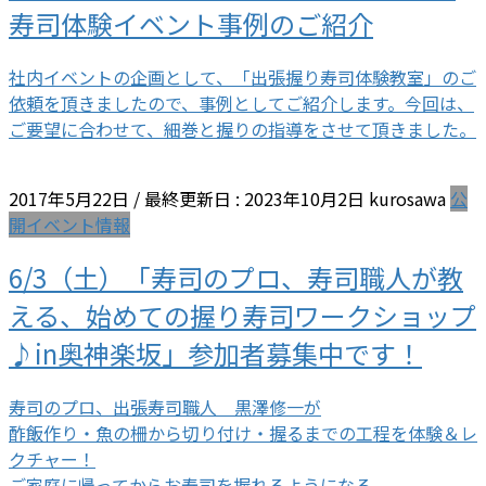
寿司体験イベント事例のご紹介
社内イベントの企画として、「出張握り寿司体験教室」のご
依頼を頂きましたので、事例としてご紹介します。今回は、
ご要望に合わせて、細巻と握りの指導をさせて頂きました。
2017年5月22日
/ 最終更新日 :
2023年10月2日
kurosawa
公
開イベント情報
6/3（土）「寿司のプロ、寿司職人が教
える、始めての握り寿司ワークショップ
♪in奥神楽坂」参加者募集中です！
寿司のプロ、出張寿司職人 黒澤修一が
酢飯作り・魚の柵から切り付け・握るまでの工程を体験＆レ
クチャー！
ご家庭に帰ってからお寿司を握れるようになる、