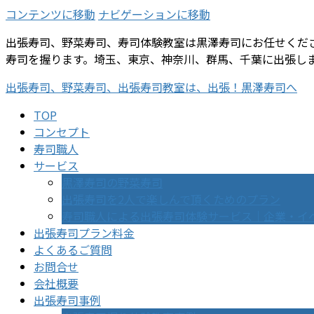
コンテンツに移動
ナビゲーションに移動
出張寿司、野菜寿司、寿司体験教室は黒澤寿司にお任せくだ
寿司を握ります。埼玉、東京、神奈川、群馬、千葉に出張し
出張寿司、野菜寿司、出張寿司教室は、出張！黒澤寿司へ
TOP
コンセプト
寿司職人
サービス
黒澤寿司の野菜寿司
出張寿司を2人で楽しんで頂くためのプラン
寿司職人による出張寿司体験サービス｜企業・イ
出張寿司プラン料金
よくあるご質問
お問合せ
会社概要
出張寿司事例