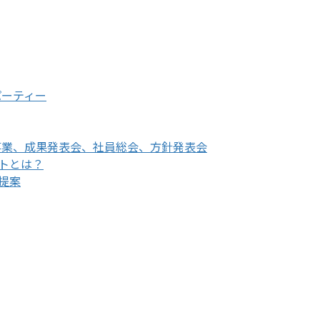
パーティー
事業、成果発表会、社員総会、方針発表会
トとは？
提案