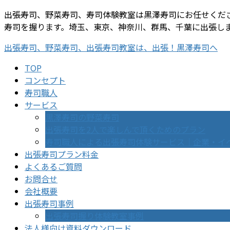
コ
ナ
出張寿司、野菜寿司、寿司体験教室は黒澤寿司にお任せくだ
ン
ビ
寿司を握ります。埼玉、東京、神奈川、群馬、千葉に出張し
テ
ゲ
出張寿司、野菜寿司、出張寿司教室は、出張！黒澤寿司へ
ン
ー
ツ
シ
TOP
に
ョ
コンセプト
移
ン
寿司職人
動
に
サービス
移
黒澤寿司の野菜寿司
動
出張寿司を2人で楽しんで頂くためのプラン
寿司職人による出張寿司体験サービス｜企業・イ
出張寿司プラン料金
よくあるご質問
お問合せ
会社概要
出張寿司事例
出張寿司握り体験教室事例
法人様向け資料ダウンロード