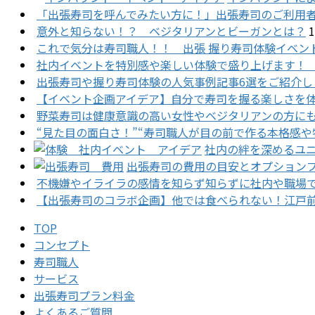
「出張寿司を呼んでみたい方に！」出張寿司のご利用
意外と知らない！？ ベジタリアンとビーガンとは？
これで気分は寿司職人！！ 出張 握り寿司体験イベン
社内イベントを特別感や楽しい体験で盛り上げます！
出張寿司や握り寿司体験の人気事例記事6選をご紹介し
【イベント企画アイデア】自分で寿司を握る楽しさを体
野菜寿司は健康意識の高い女性やベジタリアンの方に
“見た目の面白さ！”“寿司職人が目の前で作る本格感
社内の絆を深めるユ
出張寿司の費用の目安とオプション
不機嫌やイライラの感情を知らず知らずに社内や職場
【出張寿司のコラボ企画】他では食べられない！江戸
TOP
コンセプト
寿司職人
サービス
出張寿司プラン料金
よくあるご質問