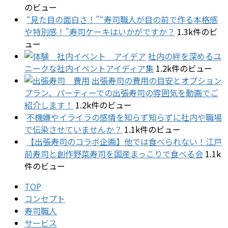
のビュー
“見た目の面白さ！”“寿司職人が目の前で作る本格感
や特別感！”寿司ケーキはいかがですか？
1.3k件のビ
ュー
社内の絆を深めるユ
ニークな社内イベントアイディア集
1.2k件のビュー
出張寿司の費用の目安とオプション
プラン、パーティーでの出張寿司の雰囲気を動画でご
紹介します！
1.2k件のビュー
不機嫌やイライラの感情を知らず知らずに社内や職場
で伝染させていませんか？
1.1k件のビュー
【出張寿司のコラボ企画】他では食べられない！江戸
前寿司と創作野菜寿司を国産まっこりで食べる会
1.1k
件のビュー
TOP
コンセプト
寿司職人
サービス