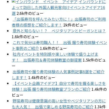
インバウンドに
よって訪日した外国人観光客向けイベントアイデア16
選
2.6k件のビュー
「出張寿司を呼んでみたい方に！」出張寿司のご利用
者様の感想をご紹介します！
2k件のビュー
意外と知らない！？ ベジタリアンとビーガンとは？
1.6k件のビュー
これで気分は寿司職人！！ 出張 握り寿司体験イベン
ト事例のご紹介
1.6k件のビュー
社内イベントを特別感や楽しい体験で盛り上げま
す！ 出張寿司＆寿司体験教室の御提案
1.5k件のビュ
ー
出張寿司や握り寿司体験の人気事例記事6選をご紹介
します！
1.4k件のビュー
【イベント企画アイデア】自分で寿司を握る楽しさを
体験！出張 握り寿司体験教室プランのご紹介
1.4k件の
ビュー
野菜寿司は健康意識の高い女性やベジタリアンの方に
も大人気！ 出張で楽しめる野菜寿司のご紹介
1.3k件